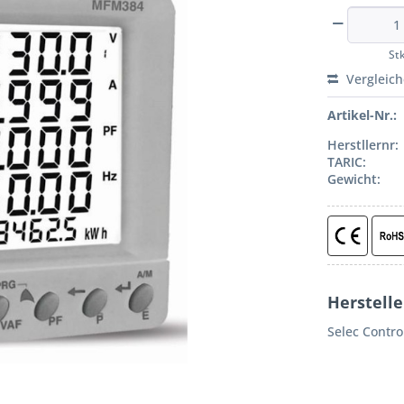
St
Vergleic
Artikel-Nr.:
Herstllernr:
TARIC:
Gewicht:
Herstell
Selec Control