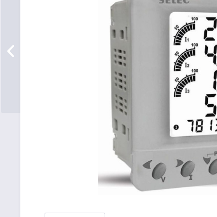
Hinweis:
Abbildung ggf. abweichend oder ähnlich.