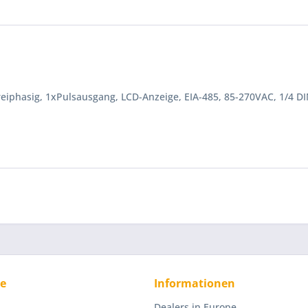
dreiphasig, 1xPulsausgang, LCD-Anzeige, EIA-485, 85-270VAC, 1/4 D
ce
Informationen
Dealers in Europe